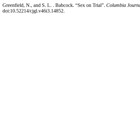
Greenfield, N., and S. L. . Babcock. “Sex on Trial”.
Columbia Journa
doi:10.52214/cjgl.v46i3.14852.