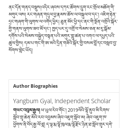
ནང་དོན་གནད་བསྡུས།འདིར་ཞབས་དཀར་ཚོགས་དྲུག་རང་གྲོལ་མཆོག་གི་
མགུར་ལས། རང་གཞན་གདུལ་བྱ་རྣམས་ཆོས་ལ་བསྐུལ་བ་དང་། འཇིག་རྟེན་
དྲང་གཞག་གི་ལུགས་ལ་འགོད་ཕྱིར། ཐུན་མོང་ཕྱི་དང་ནང་གི་སྔོན་འགྲོའི་སྐོར་
གྱི་གནས་ལུགས་ཟབ་མོ་དང་། ཁྱད་པར་དུ་འགྲོ་བ་སེམས་ཅན་མ་རུ་སྒོམ་
དགོས་པའི་སེམས་བསྐྱེད་བསྟན་པའི་མགུར་གླུ་ཚན་པ་འགའ་ལ་དཔྱད་པའི་
ཚུལ་གྱིས། དམ་པ་གང་གི་ཨ་མའི་དྲིན་གཟོའི་སྐོར་གྱི་བསམ་བློ་དང་བསླབ་བྱ་
སོགས་གླེང་ཡོད།
Author Biographies
Yangbum Gyal,
Independent Scholar
གཡང་འབུམ་རྒྱལ།
ཕ་ཡུལ་རེབ་གོང་། 2019ལོའི་ལྷོ་ནུབ་མི་རིགས་
སློབ་གྲྭ་ཆེན་མོའི་རབ་འབྱམས་ཞིབ་འཇུག་སློབ་མ། ཞིབ་འཇུག་ཁ་
ཕྱོགས་ནི་བོད་རྒྱ་ལོ་ཙྰ། ད་ལྟ་རྨ་ལྷོ་ཁུལ་རྨ་ལྷོ་རྫོང་ཉིན་ཐ་སློབ་གྲྭར་དགེ་