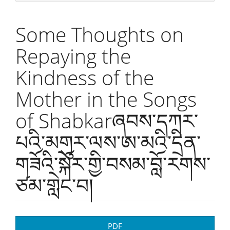
Some Thoughts on
Repaying the
Kindness of the
Mother in the Songs
of Shabkarཞབས་དཀར་
པའི་མགུར་ལས་ཨ་མའི་དྲིན་
གཟོའི་སྐོར་གྱི་བསམ་བློ་རགས་
ཙམ་གླེང་བ།
Article
PDF