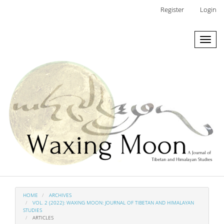
Main
Register
Login
Navigation
Main
Toggl
Content
naviga
Sidebar
HOME
ARCHIVES
VOL. 2 (2022): WAXING MOON: JOURNAL OF TIBETAN AND HIMALAYAN
STUDIES
ARTICLES