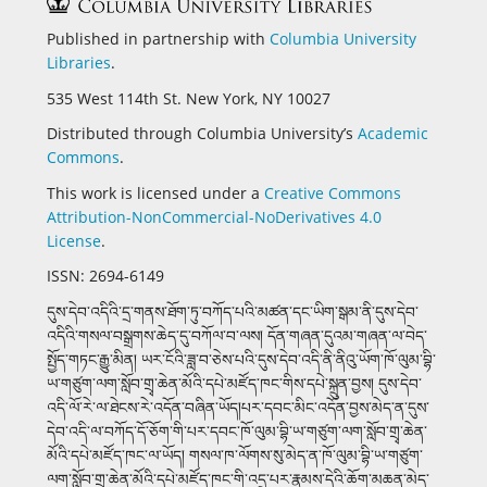
Published in partnership with
Columbia University
Libraries
.
535 West 114th St. New York, NY 10027
Distributed through Columbia University’s
Academic
Commons
.
This work is licensed under a
Creative Commons
Attribution-NonCommercial-NoDerivatives 4.0
License
.
ISSN: 2694-6149
དུས་དེབ་འདིའི་དྲ་གནས་ཐོག་ཏུ་བཀོད་པའི་མཚན་དང་ཡིག་སྒམ་ནི་དུས་དེབ་
འདིའི་གསལ་བསྒྲགས་ཆེད་དུ་བཀོལ་བ་ལས། དོན་གཞན་དུའམ་གཞན་ལ་བེད་
སྤྱོད་གཏང་རྒྱུ་མིན།
ཡར་ངོའི་ཟླ་བ་ཅེས་པའི་དུས་དེབ་འདི་ནི་ནིའུ་ཡོག་ཁོ་ལུམ་བྷི་
ཡ་གཙུག་ལག་སློབ་གྲྭ་ཆེན་མོའི་དཔེ་མཛོད་ཁང་གིས་དཔེ་སྐྲུན་བྱས།
དུས་དེབ་
འདི་ལོ་རེ་ལ་ཐེངས་རེ་འདོན་བཞིན་ཡོད།པར་དབང་མིང་འདོན་བྱས་མེད་ན་དུས་
དེབ་འདི་ལ་བཀོད་དོ་ཅོག་གི་པར་དབང་ཁོ་ལུམ་བྷི་ཡ་གཙུག་ལག་སློབ་གྲྭ་ཆེན་
མོའི་དཔེ་མཛོད་ཁང་ལ་ཡོད།
གསལ་ཁ་ལོགས་སུ་མེད་ན་ཁོ་ལུམ་བྷི་ཡ་གཙུག་
ལག་སློབ་གྲྭ་ཆེན་མོའི་དཔེ་མཛོད་ཁང་གི་འདྲ་པར་རྣམས་དེའི་ཆོག་མཆན་མེད་