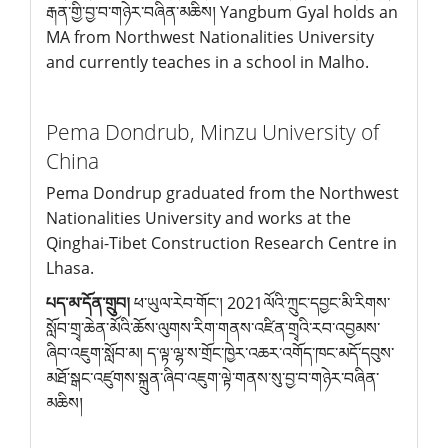
རྒན་གྱི་བྱ་བ་གཉེར་བཞིན་མཆིས། Yangbum Gyal holds an
MA from Northwest Nationalities University
and currently teaches in a school in Malho.
Pema Dondrub,
Minzu University of
China
Pema Dondrup graduated from the Northwest
Nationalities University and works at the
Qinghai-Tibet Construction Research Centre in
Lhasa.
པད་མ་དོན་གྲུབ།
ཕ་ཡུལ་རེབ་གོང་། 2021ལོའི་ཀྲུང་དབྱང་མི་རིགས་
སློབ་གྲྭ་ཆེན་མོའི་ཆོས་ལུགས་རིག་གནས་འཛིན་གྲྭའི་རབ་འབྱམས་
ཞིབ་འཇུག་སློབ་མ། ད་ལྟ་ལྷ་ས་གྲོང་ཁྱེར་འཆར་འགོད་ཁང་མདོ་དབུས་
མཐོ་སྒང་འཛུགས་སྐྲུན་ཞིབ་འཇུག་ལྟེ་གནས་སུ་བྱ་བ་གཉེར་བཞིན་
མཆིས།