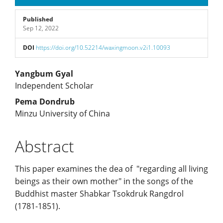
Sidebar
Published
Sep 12, 2022
DOI
https://doi.org/10.52214/waxingmoon.v2i1.10093
Main
Yangbum Gyal
Independent Scholar
Article
Pema Dondrub
Minzu University of China
Content
Abstract
This paper examines the dea of "regarding all living
beings as their own mother" in the songs of the
Buddhist master Shabkar Tsokdruk Rangdrol
(1781-1851).